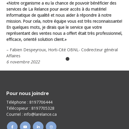
u
«Notre organisme a eu la chance de pouvoir bénéficier des
«Vo
services de La Relance pour avoir accès à du matériel
13 
us
informatique de qualité et nous aider à répondre à notre
bea
mission. Pour cela, notre équipe vous est très reconnaissante!
sup
rt
En quelques mots, je dirais que le service que votre
d’E
représentant des ventes nous a offert était très professionnel,
con
efficace, orienté solution client.»
éno
– Fabien Despeyroux, Horti-Cité OBNL- Codirecteur général
– D
Affaires
Sch
6 novembre 2022
7 j
Pour nous joindre
Téléphone :
8197706444
Télécopieur :
8197705328
Courriel :
info@larelance.ca